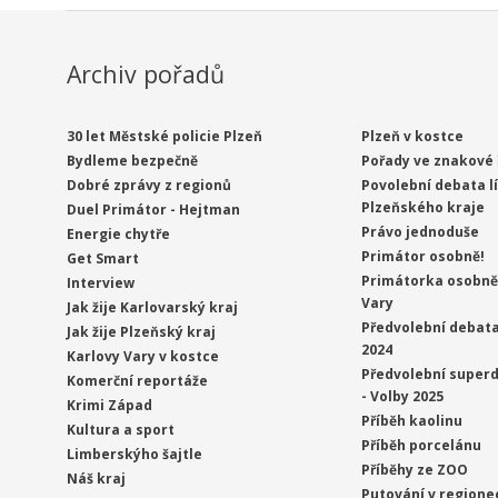
Archiv pořadů
30 let Městské policie Plzeň
Plzeň v kostce
Bydleme bezpečně
Pořady ve znakové 
Dobré zprávy z regionů
Povolební debata l
Plzeňského kraje
Duel Primátor - Hejtman
Právo jednoduše
Energie chytře
Primátor osobně!
Get Smart
Primátorka osobně 
Interview
Vary
Jak žije Karlovarský kraj
Předvolební debata
Jak žije Plzeňský kraj
2024
Karlovy Vary v kostce
Předvolební superd
Komerční reportáže
- Volby 2025
Krimi Západ
Příběh kaolinu
Kultura a sport
Příběh porcelánu
Limberskýho šajtle
Příběhy ze ZOO
Náš kraj
Putování v regione