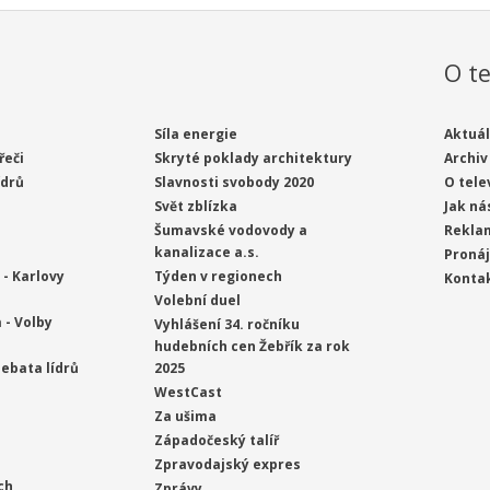
O te
Síla energie
Aktuál
řeči
Skryté poklady architektury
Archiv
ídrů
Slavnosti svobody 2020
O tele
Svět zblízka
Jak ná
Šumavské vodovody a
Rekla
kanalizace a.s.
Proná
- Karlovy
Týden v regionech
Konta
Volební duel
 - Volby
Vyhlášení 34. ročníku
hudebních cen Žebřík za rok
ebata lídrů
2025
WestCast
Za ušima
Západočeský talíř
Zpravodajský expres
ch
Zprávy