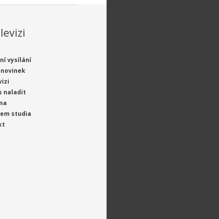
levizi
ní vysílání
 novinek
vizi
s naladit
ma
jem studia
kt