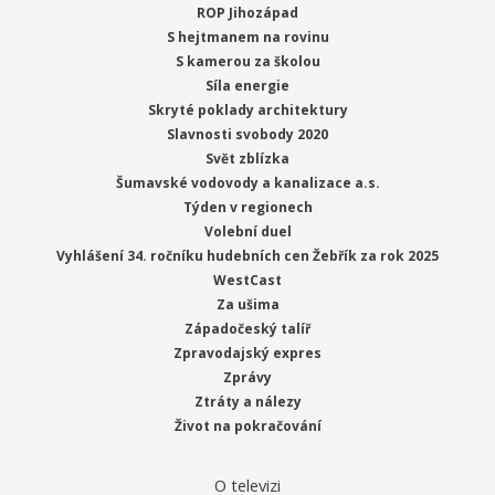
ROP Jihozápad
S hejtmanem na rovinu
S kamerou za školou
Síla energie
Skryté poklady architektury
Slavnosti svobody 2020
Svět zblízka
Šumavské vodovody a kanalizace a.s.
Týden v regionech
Volební duel
Vyhlášení 34. ročníku hudebních cen Žebřík za rok 2025
WestCast
Za ušima
Západočeský talíř
Zpravodajský expres
Zprávy
Ztráty a nálezy
Život na pokračování
O televizi