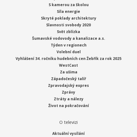
S kamerou za školou
Síla energie
Skryté poklady architektury
Slavnosti svobody 2020
Svět zblízka
Šumavské vodovody a kanalizace a.s.
Týden v regionech
Volební duel
Vyhlášení 34. ročníku hudebních cen Žebřík za rok 2025
WestCast
Za ušima
Západočeský talíř
Zpravodajský expres
Zprávy
Ztráty a nálezy
Život na pokračování
O televizi
Aktuální vysílání