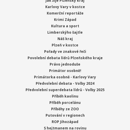
Jak žije Plzeňský kraj
Karlovy Vary v kostce
Komerční reportáže
Krimi Západ
Kultura a sport
Limberskýho šajtle
Náš kraj
Plzeň v kostce
Pořady ve znakové řeči
Povolební debata lídrů Plzeňského kraje
Právo jednoduše
Primátor osobně!
Primátorka osobně - Karlovy Vary
Předvolební debata - Volby 2024
Předvolební superdebata lídrů - Volby 2025
Příběh kaolinu
Příběh porcelánu
Příběhy ze ZOO
Putování v regionech
ROP Jihozápad
S hejtmanem na rovinu