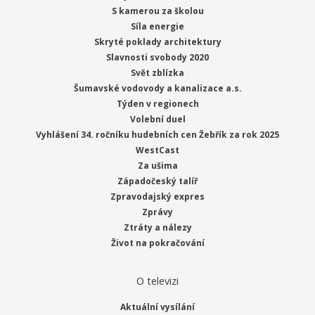
S kamerou za školou
Síla energie
Skryté poklady architektury
Slavnosti svobody 2020
Svět zblízka
Šumavské vodovody a kanalizace a.s.
Týden v regionech
Volební duel
Vyhlášení 34. ročníku hudebních cen Žebřík za rok 2025
WestCast
Za ušima
Západočeský talíř
Zpravodajský expres
Zprávy
Ztráty a nálezy
Život na pokračování
O televizi
Aktuální vysílání