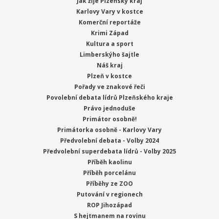
Jak žije Plzeňský kraj
Karlovy Vary v kostce
Komerční reportáže
Krimi Západ
Kultura a sport
Limberskýho šajtle
Náš kraj
Plzeň v kostce
Pořady ve znakové řeči
Povolební debata lídrů Plzeňského kraje
Právo jednoduše
Primátor osobně!
Primátorka osobně - Karlovy Vary
Předvolební debata - Volby 2024
Předvolební superdebata lídrů - Volby 2025
Příběh kaolinu
Příběh porcelánu
Příběhy ze ZOO
Putování v regionech
ROP Jihozápad
S hejtmanem na rovinu