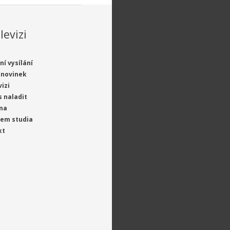
levizi
ní vysílání
 novinek
vizi
s naladit
ma
jem studia
kt