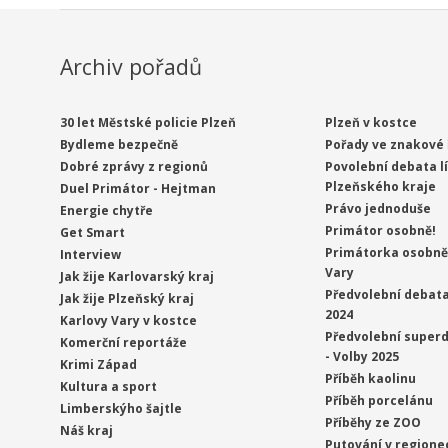
Archiv pořadů
30 let Městské policie Plzeň
Plzeň v kostce
Bydleme bezpečně
Pořady ve znakové 
Dobré zprávy z regionů
Povolební debata l
Plzeňského kraje
Duel Primátor - Hejtman
Právo jednoduše
Energie chytře
Primátor osobně!
Get Smart
Primátorka osobně 
Interview
Vary
Jak žije Karlovarský kraj
Předvolební debata
Jak žije Plzeňský kraj
2024
Karlovy Vary v kostce
Předvolební superd
Komerční reportáže
- Volby 2025
Krimi Západ
Příběh kaolinu
Kultura a sport
Příběh porcelánu
Limberskýho šajtle
Příběhy ze ZOO
Náš kraj
Putování v regione