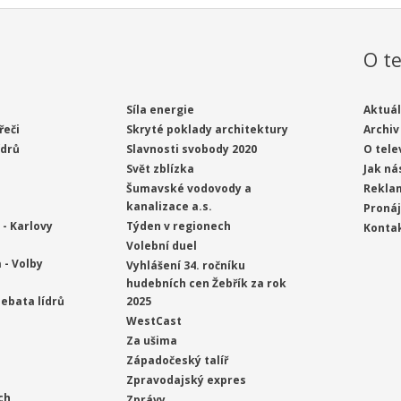
O te
Síla energie
Aktuál
řeči
Skryté poklady architektury
Archiv
ídrů
Slavnosti svobody 2020
O tele
Svět zblízka
Jak ná
Šumavské vodovody a
Rekla
kanalizace a.s.
Proná
- Karlovy
Týden v regionech
Konta
Volební duel
 - Volby
Vyhlášení 34. ročníku
hudebních cen Žebřík za rok
ebata lídrů
2025
WestCast
Za ušima
Západočeský talíř
Zpravodajský expres
ch
Zprávy