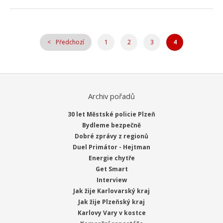
Předchozí
1
2
3
4
Archiv pořadů
30 let Městské policie Plzeň
Bydleme bezpečně
Dobré zprávy z regionů
Duel Primátor - Hejtman
Energie chytře
Get Smart
Interview
Jak žije Karlovarský kraj
Jak žije Plzeňský kraj
Karlovy Vary v kostce