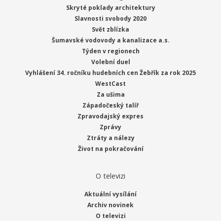
Skryté poklady architektury
Slavnosti svobody 2020
Svět zblízka
Šumavské vodovody a kanalizace a.s.
Týden v regionech
Volební duel
Vyhlášení 34. ročníku hudebních cen Žebřík za rok 2025
WestCast
Za ušima
Západočeský talíř
Zpravodajský expres
Zprávy
Ztráty a nálezy
Život na pokračování
O televizi
Aktuální vysílání
Archiv novinek
O televizi