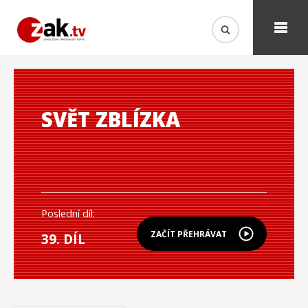
SVĚT ZBLÍZKA
Poslední díl:
ZAČÍT PŘEHRÁVAT
39. DÍL