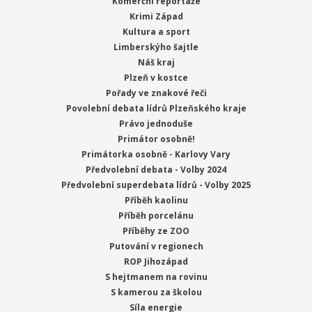
Komerční reportáže
Krimi Západ
Kultura a sport
Limberskýho šajtle
Náš kraj
Plzeň v kostce
Pořady ve znakové řeči
Povolební debata lídrů Plzeňského kraje
Právo jednoduše
Primátor osobně!
Primátorka osobně - Karlovy Vary
Předvolební debata - Volby 2024
Předvolební superdebata lídrů - Volby 2025
Příběh kaolinu
Příběh porcelánu
Příběhy ze ZOO
Putování v regionech
ROP Jihozápad
S hejtmanem na rovinu
S kamerou za školou
Síla energie