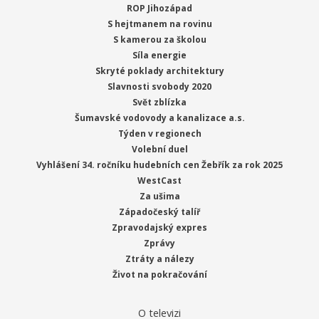
ROP Jihozápad
S hejtmanem na rovinu
S kamerou za školou
Síla energie
Skryté poklady architektury
Slavnosti svobody 2020
Svět zblízka
Šumavské vodovody a kanalizace a.s.
Týden v regionech
Volební duel
Vyhlášení 34. ročníku hudebních cen Žebřík za rok 2025
WestCast
Za ušima
Západočeský talíř
Zpravodajský expres
Zprávy
Ztráty a nálezy
Život na pokračování
O televizi