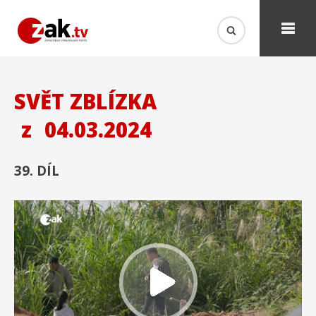
SVĚT ZBLÍZKA
z
04.03.2024
39. DÍL