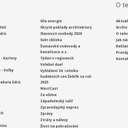
O te
Síla energie
Aktuál
řeči
Skryté poklady architektury
Archiv
ídrů
Slavnosti svobody 2020
O tele
Svět zblízka
Jak ná
Šumavské vodovody a
Rekla
kanalizace a.s.
Proná
- Karlovy
Týden v regionech
Konta
Volební duel
 - Volby
Vyhlášení 34. ročníku
hudebních cen Žebřík za rok
ebata lídrů
2025
WestCast
Za ušima
Západočeský talíř
Zpravodajský expres
ch
Zprávy
Ztráty a nálezy
vinu
Život na pokračování