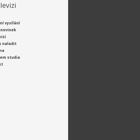
levizi
ní vysílání
 novinek
vizi
s naladit
ma
jem studia
kt