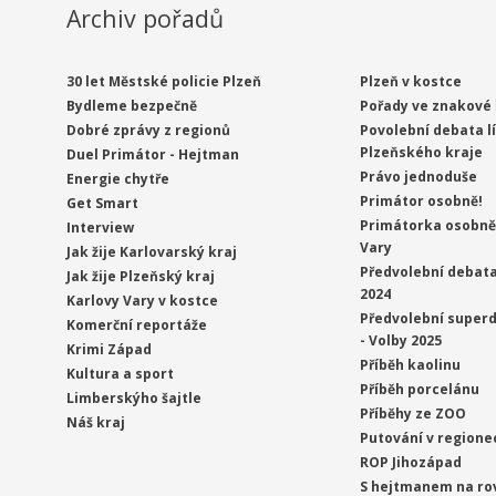
Archiv pořadů
30 let Městské policie Plzeň
Plzeň v kostce
Bydleme bezpečně
Pořady ve znakové 
Dobré zprávy z regionů
Povolební debata l
Plzeňského kraje
Duel Primátor - Hejtman
Právo jednoduše
Energie chytře
Primátor osobně!
Get Smart
Primátorka osobně 
Interview
Vary
Jak žije Karlovarský kraj
Předvolební debata
Jak žije Plzeňský kraj
2024
Karlovy Vary v kostce
Předvolební superd
Komerční reportáže
- Volby 2025
Krimi Západ
Příběh kaolinu
Kultura a sport
Příběh porcelánu
Limberskýho šajtle
Příběhy ze ZOO
Náš kraj
Putování v regione
ROP Jihozápad
S hejtmanem na ro