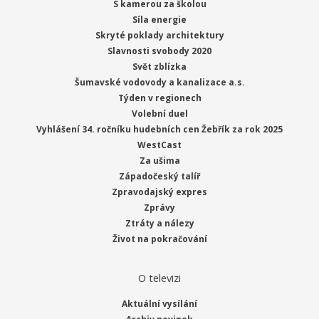
S kamerou za školou
Síla energie
Skryté poklady architektury
Slavnosti svobody 2020
Svět zblízka
Šumavské vodovody a kanalizace a.s.
Týden v regionech
Volební duel
Vyhlášení 34. ročníku hudebních cen Žebřík za rok 2025
WestCast
Za ušima
Západočeský talíř
Zpravodajský expres
Zprávy
Ztráty a nálezy
Život na pokračování
O televizi
Aktuální vysílání