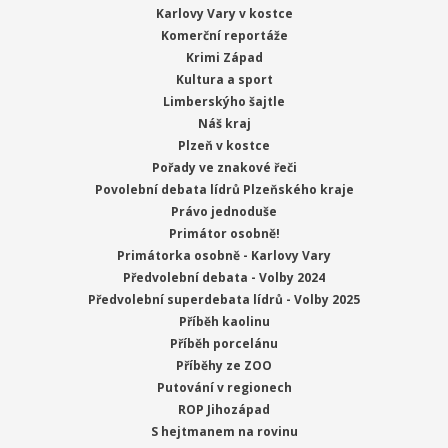
Karlovy Vary v kostce
Komerční reportáže
Krimi Západ
Kultura a sport
Limberskýho šajtle
Náš kraj
Plzeň v kostce
Pořady ve znakové řeči
Povolební debata lídrů Plzeňského kraje
Právo jednoduše
Primátor osobně!
Primátorka osobně - Karlovy Vary
Předvolební debata - Volby 2024
Předvolební superdebata lídrů - Volby 2025
Příběh kaolinu
Příběh porcelánu
Příběhy ze ZOO
Putování v regionech
ROP Jihozápad
S hejtmanem na rovinu