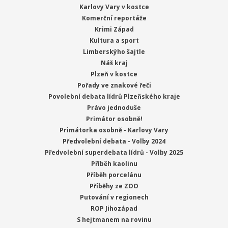
Karlovy Vary v kostce
Komerční reportáže
Krimi Západ
Kultura a sport
Limberskýho šajtle
Náš kraj
Plzeň v kostce
Pořady ve znakové řeči
Povolební debata lídrů Plzeňského kraje
Právo jednoduše
Primátor osobně!
Primátorka osobně - Karlovy Vary
Předvolební debata - Volby 2024
Předvolební superdebata lídrů - Volby 2025
Příběh kaolinu
Příběh porcelánu
Příběhy ze ZOO
Putování v regionech
ROP Jihozápad
S hejtmanem na rovinu