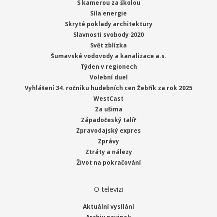
S kamerou za školou
Síla energie
Skryté poklady architektury
Slavnosti svobody 2020
Svět zblízka
Šumavské vodovody a kanalizace a.s.
Týden v regionech
Volební duel
Vyhlášení 34. ročníku hudebních cen Žebřík za rok 2025
WestCast
Za ušima
Západočeský talíř
Zpravodajský expres
Zprávy
Ztráty a nálezy
Život na pokračování
O televizi
Aktuální vysílání