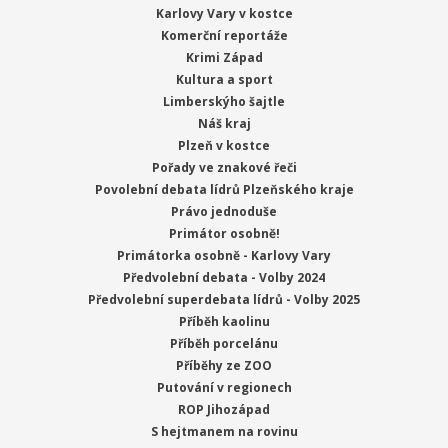
Karlovy Vary v kostce
Komerční reportáže
Krimi Západ
Kultura a sport
Limberskýho šajtle
Náš kraj
Plzeň v kostce
Pořady ve znakové řeči
Povolební debata lídrů Plzeňského kraje
Právo jednoduše
Primátor osobně!
Primátorka osobně - Karlovy Vary
Předvolební debata - Volby 2024
Předvolební superdebata lídrů - Volby 2025
Příběh kaolinu
Příběh porcelánu
Příběhy ze ZOO
Putování v regionech
ROP Jihozápad
S hejtmanem na rovinu