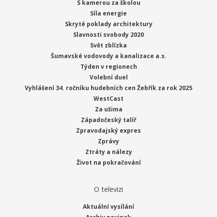
S kamerou za školou
Síla energie
Skryté poklady architektury
Slavnosti svobody 2020
Svět zblízka
Šumavské vodovody a kanalizace a.s.
Týden v regionech
Volební duel
Vyhlášení 34. ročníku hudebních cen Žebřík za rok 2025
WestCast
Za ušima
Západočeský talíř
Zpravodajský expres
Zprávy
Ztráty a nálezy
Život na pokračování
O televizi
Aktuální vysílání