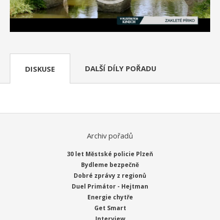
DALŠÍ DÍLY POŘADU
DISKUSE
Archiv pořadů
30 let Městské policie Plzeň
Bydleme bezpečně
Dobré zprávy z regionů
Duel Primátor - Hejtman
Energie chytře
Get Smart
Interview