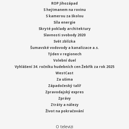
ROP Jihozápad
S hejtmanem na rovinu
S kamerou za školou
Síla energie
Skryté poklady architektury
Slavnosti svobody 2020
Svět zblízka
Šumavské vodovody a kanalizace a.s.
Týden v regionech
Volební duel
Vyhlášení 34. ročníku hudebních cen Žebřík za rok 2025
WestCast
Za ušima
Západočeský talíř
Zpravodajský expres
Zprávy
Ztráty a nálezy
Život na pokračování
O televizi