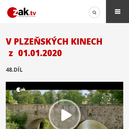
V PLZEŇSKÝCH KINECH
z
01.01.2020
48.DÍL