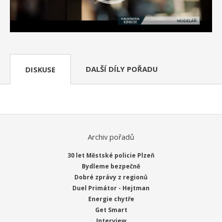
DALŠÍ DÍLY POŘADU
DISKUSE
Archiv pořadů
30 let Městské policie Plzeň
Bydleme bezpečně
Dobré zprávy z regionů
Duel Primátor - Hejtman
Energie chytře
Get Smart
Interview