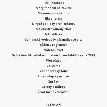
ROP Jihozápad
S hejtmanem na rovinu
S kamerou za školou
Síla energie
Skryté poklady architektury
Slavnosti svobody 2020
Svět zblízka
Šumavské vodovody a kanalizace a.s.
Týden v regionech
Volební duel
Vyhlášení 34. ročníku hudebních cen Žebřík za rok 2025
WestCast
Za ušima
Západočeský talíř
Zpravodajský expres
Zprávy
Ztráty a nálezy
Život na pokračování
O televizi