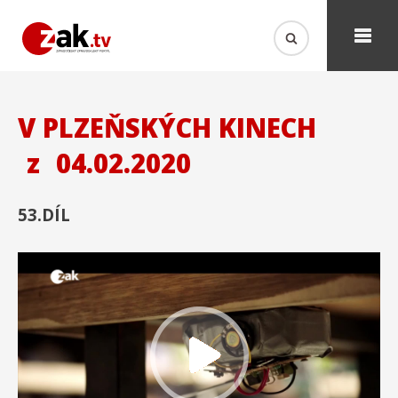
V PLZEŇSKÝCH KINECH
z
04.02.2020
53.DÍL