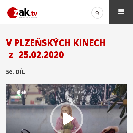
V PLZEŇSKÝCH KINECH
z
25.02.2020
56. DÍL