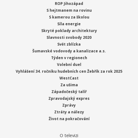
ROP Jihozápad
S hejtmanem na rovinu
S kamerou za školou
Síla energie
Skryté poklady architektury
Slavnosti svobody 2020
Svět zblízka
Šumavské vodovody a kanalizace a.s.
Týden v regionech
Volební duel
Vyhlášení 34. ročníku hudebních cen Žebřík za rok 2025
WestCast
Za ušima
Západočeský talíř
Zpravodajský expres
Zprávy
Ztráty a nálezy
Život na pokračování
O televizi