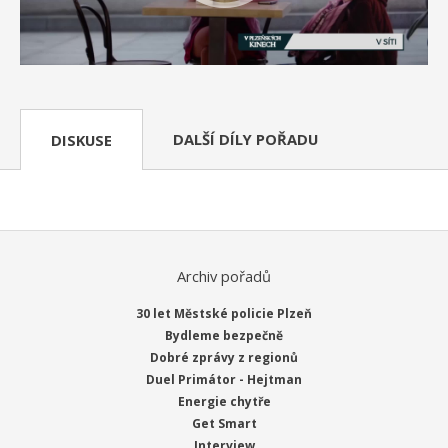
DALŠÍ DÍLY POŘADU
DISKUSE
Archiv pořadů
30 let Městské policie Plzeň
Bydleme bezpečně
Dobré zprávy z regionů
Duel Primátor - Hejtman
Energie chytře
Get Smart
Interview