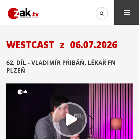
WESTCAST
z
06.07.2026
62. DÍL - VLADIMÍR PŘIBÁŇ, LÉKAŘ FN
PLZEŇ