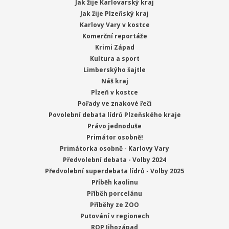
Jak žije Karlovarský kraj
Jak žije Plzeňský kraj
Karlovy Vary v kostce
Komerční reportáže
Krimi Západ
Kultura a sport
Limberskýho šajtle
Náš kraj
Plzeň v kostce
Pořady ve znakové řeči
Povolební debata lídrů Plzeňského kraje
Právo jednoduše
Primátor osobně!
Primátorka osobně - Karlovy Vary
Předvolební debata - Volby 2024
Předvolební superdebata lídrů - Volby 2025
Příběh kaolinu
Příběh porcelánu
Příběhy ze ZOO
Putování v regionech
ROP Jihozápad