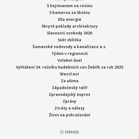
S hejtmanem na rovinu
S kamerou za školou
Síla energie
Skryté poklady architektury
Slavnosti svobody 2020
Svět zblízka
Šumavské vodovody a kanalizace a.s.
Týden v regionech
Volební duel
Vyhlášení 34. ročníku hudebních cen Žebřík za rok 2025
WestCast
Za ušima
Západočeský talíř
Zpravodajský expres
Zprávy
Ztráty a nálezy
Život na pokračování
O televizi