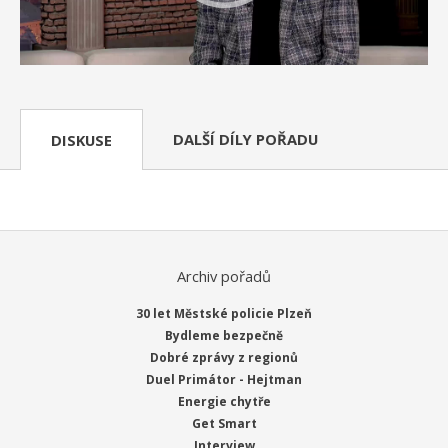
DALŠÍ DÍLY POŘADU
DISKUSE
Archiv pořadů
30 let Městské policie Plzeň
Bydleme bezpečně
Dobré zprávy z regionů
Duel Primátor - Hejtman
Energie chytře
Get Smart
Interview