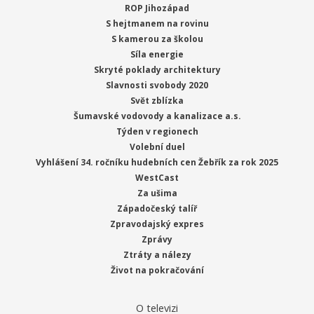
ROP Jihozápad
S hejtmanem na rovinu
S kamerou za školou
Síla energie
Skryté poklady architektury
Slavnosti svobody 2020
Svět zblízka
Šumavské vodovody a kanalizace a.s.
Týden v regionech
Volební duel
Vyhlášení 34. ročníku hudebních cen Žebřík za rok 2025
WestCast
Za ušima
Západočeský talíř
Zpravodajský expres
Zprávy
Ztráty a nálezy
Život na pokračování
O televizi