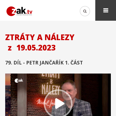
ZTRÁTY A NÁLEZY
z
19.05.2023
79. DÍL - PETR JANČAŘÍK 1. ČÁST