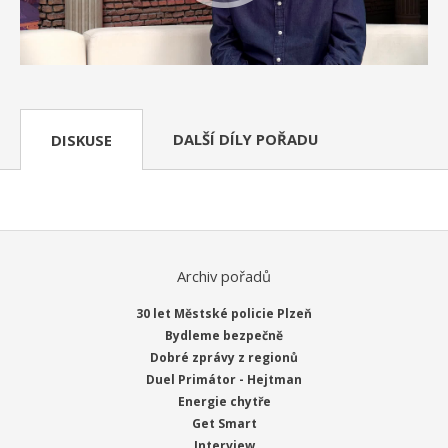
DALŠÍ DÍLY POŘADU
DISKUSE
Archiv pořadů
30 let Městské policie Plzeň
Bydleme bezpečně
Dobré zprávy z regionů
Duel Primátor - Hejtman
Energie chytře
Get Smart
Interview