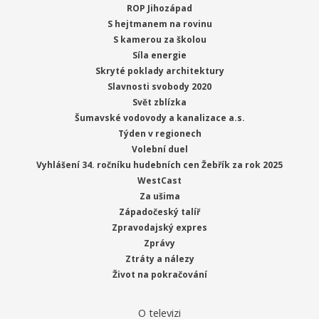
ROP Jihozápad
S hejtmanem na rovinu
S kamerou za školou
Síla energie
Skryté poklady architektury
Slavnosti svobody 2020
Svět zblízka
Šumavské vodovody a kanalizace a.s.
Týden v regionech
Volební duel
Vyhlášení 34. ročníku hudebních cen Žebřík za rok 2025
WestCast
Za ušima
Západočeský talíř
Zpravodajský expres
Zprávy
Ztráty a nálezy
Život na pokračování
O televizi