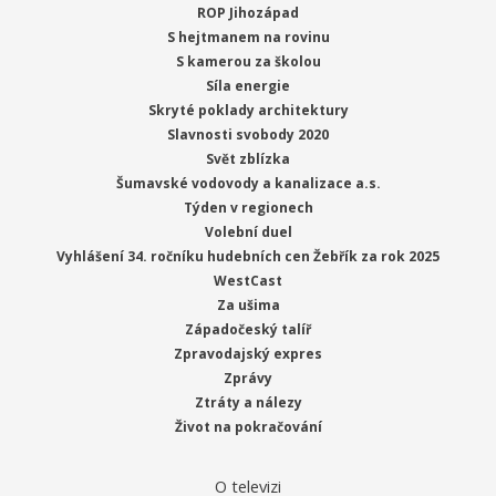
ROP Jihozápad
S hejtmanem na rovinu
S kamerou za školou
Síla energie
Skryté poklady architektury
Slavnosti svobody 2020
Svět zblízka
Šumavské vodovody a kanalizace a.s.
Týden v regionech
Volební duel
Vyhlášení 34. ročníku hudebních cen Žebřík za rok 2025
WestCast
Za ušima
Západočeský talíř
Zpravodajský expres
Zprávy
Ztráty a nálezy
Život na pokračování
O televizi