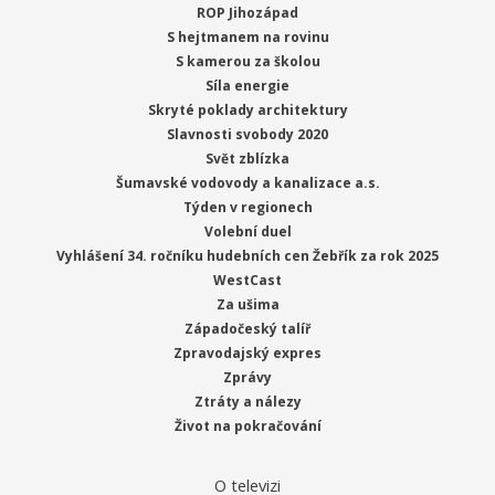
ROP Jihozápad
S hejtmanem na rovinu
S kamerou za školou
Síla energie
Skryté poklady architektury
Slavnosti svobody 2020
Svět zblízka
Šumavské vodovody a kanalizace a.s.
Týden v regionech
Volební duel
Vyhlášení 34. ročníku hudebních cen Žebřík za rok 2025
WestCast
Za ušima
Západočeský talíř
Zpravodajský expres
Zprávy
Ztráty a nálezy
Život na pokračování
O televizi