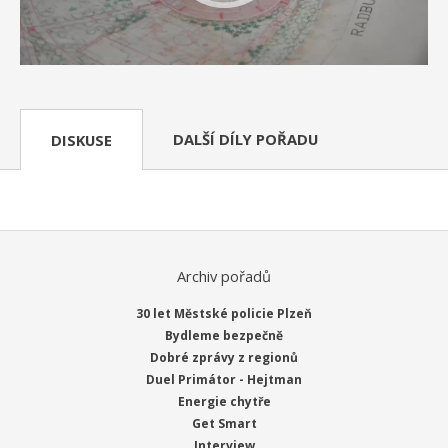
DALŠÍ DÍLY POŘADU
DISKUSE
Archiv pořadů
30 let Městské policie Plzeň
Bydleme bezpečně
Dobré zprávy z regionů
Duel Primátor - Hejtman
Energie chytře
Get Smart
Interview