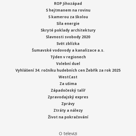
ROP Jihozápad
S hejtmanem na rovinu
S kamerou za školou
Síla energie
Skryté poklady architektury
Slavnosti svobody 2020
Svět zblízka
Šumavské vodovody a kanalizace a.s.
Týden v regionech
Volební duel
Vyhlášení 34. ročníku hudebních cen Žebřík za rok 2025
WestCast
Za ušima
Západočeský talíř
Zpravodajský expres
Zprávy
Ztráty a nálezy
Život na pokračování
O televizi