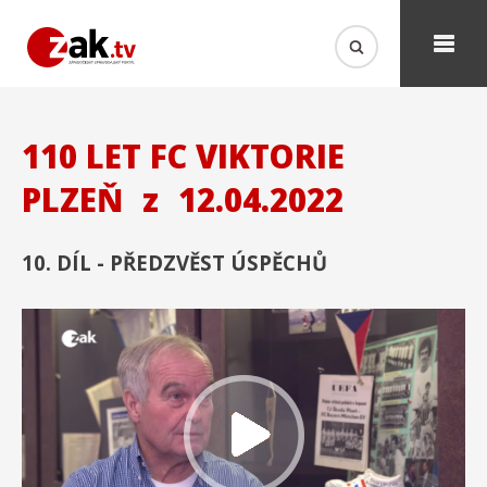
110 LET FC VIKTORIE
PLZEŇ
z
12.04.2022
10. DÍL - PŘEDZVĚST ÚSPĚCHŮ