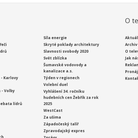
O te
Síla energie
Aktuál
řeči
Skryté poklady architektury
Archiv
ídrů
Slavnosti svobody 2020
O tele
Svět zblízka
Jak ná
Šumavské vodovody a
Rekla
kanalizace a.s.
Proná
- Karlovy
Týden v regionech
Konta
Volební duel
 - Volby
Vyhlášení 34. ročníku
hudebních cen Žebřík za rok
ebata lídrů
2025
WestCast
Za ušima
Západočeský talíř
Zpravodajský expres
ch
Zprávy