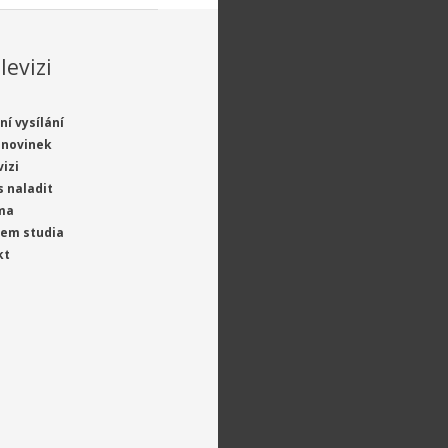
levizi
ní vysílání
 novinek
vizi
s naladit
ma
jem studia
kt