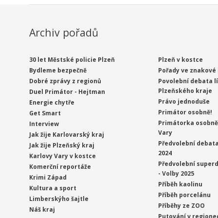
Archiv pořadů
30 let Městské policie Plzeň
Plzeň v kostce
Bydleme bezpečně
Pořady ve znakové 
Dobré zprávy z regionů
Povolební debata l
Plzeňského kraje
Duel Primátor - Hejtman
Právo jednoduše
Energie chytře
Primátor osobně!
Get Smart
Primátorka osobně 
Interview
Vary
Jak žije Karlovarský kraj
Předvolební debata
Jak žije Plzeňský kraj
2024
Karlovy Vary v kostce
Předvolební superd
Komerční reportáže
- Volby 2025
Krimi Západ
Příběh kaolinu
Kultura a sport
Příběh porcelánu
Limberskýho šajtle
Příběhy ze ZOO
Náš kraj
Putování v regione