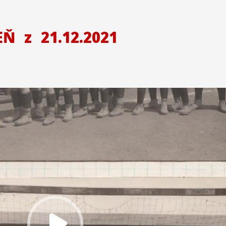
ZEŇ
z
21.12.2021