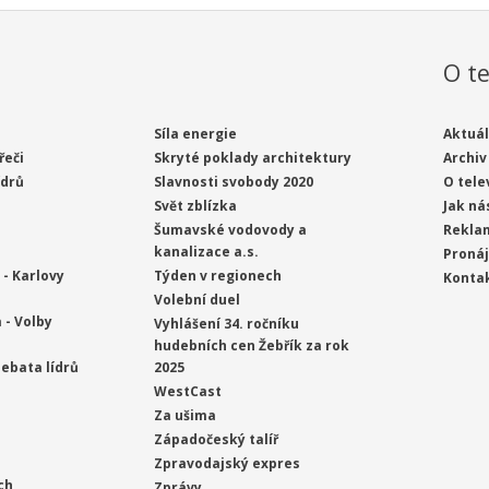
O te
Síla energie
Aktuál
řeči
Skryté poklady architektury
Archiv
ídrů
Slavnosti svobody 2020
O tele
Svět zblízka
Jak ná
Šumavské vodovody a
Rekla
kanalizace a.s.
Proná
- Karlovy
Týden v regionech
Konta
Volební duel
 - Volby
Vyhlášení 34. ročníku
hudebních cen Žebřík za rok
ebata lídrů
2025
WestCast
Za ušima
Západočeský talíř
Zpravodajský expres
ch
Zprávy