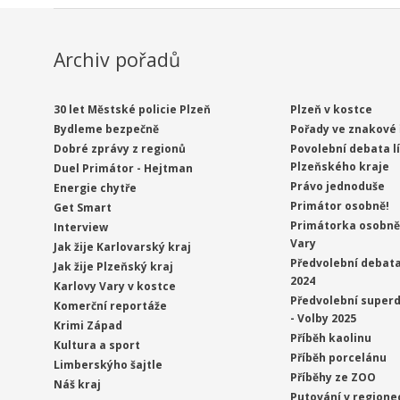
Archiv pořadů
30 let Městské policie Plzeň
Plzeň v kostce
Bydleme bezpečně
Pořady ve znakové 
Dobré zprávy z regionů
Povolební debata l
Plzeňského kraje
Duel Primátor - Hejtman
Právo jednoduše
Energie chytře
Primátor osobně!
Get Smart
Primátorka osobně 
Interview
Vary
Jak žije Karlovarský kraj
Předvolební debata
Jak žije Plzeňský kraj
2024
Karlovy Vary v kostce
Předvolební superd
Komerční reportáže
- Volby 2025
Krimi Západ
Příběh kaolinu
Kultura a sport
Příběh porcelánu
Limberskýho šajtle
Příběhy ze ZOO
Náš kraj
Putování v regione