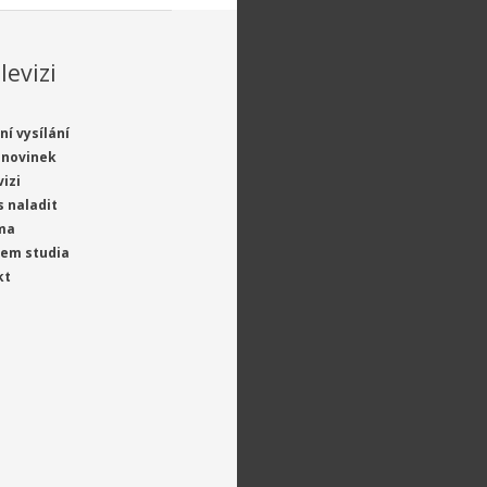
levizi
ní vysílání
 novinek
vizi
s naladit
ma
jem studia
kt