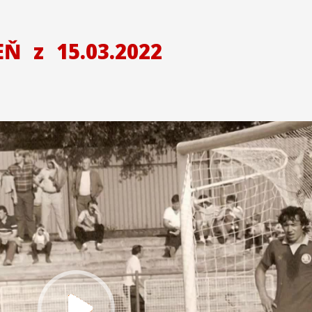
ZEŇ
z
15.03.2022