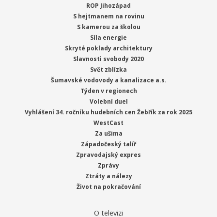
ROP Jihozápad
S hejtmanem na rovinu
S kamerou za školou
Síla energie
Skryté poklady architektury
Slavnosti svobody 2020
Svět zblízka
Šumavské vodovody a kanalizace a.s.
Týden v regionech
Volební duel
Vyhlášení 34. ročníku hudebních cen Žebřík za rok 2025
WestCast
Za ušima
Západočeský talíř
Zpravodajský expres
Zprávy
Ztráty a nálezy
Život na pokračování
O televizi