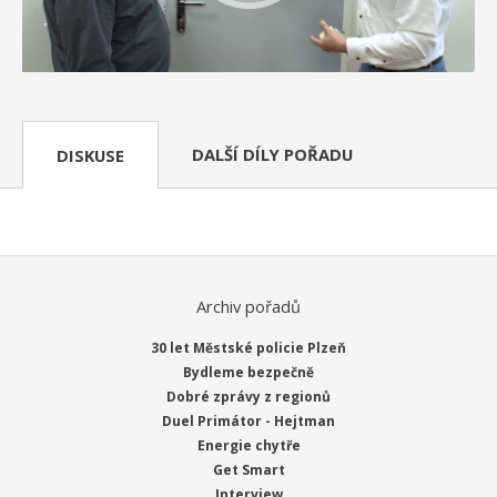
DALŠÍ DÍLY POŘADU
DISKUSE
Archiv pořadů
30 let Městské policie Plzeň
Bydleme bezpečně
Dobré zprávy z regionů
Duel Primátor - Hejtman
Energie chytře
Get Smart
Interview