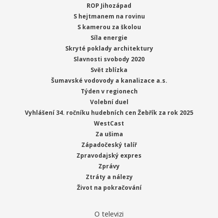
ROP Jihozápad
S hejtmanem na rovinu
S kamerou za školou
Síla energie
Skryté poklady architektury
Slavnosti svobody 2020
Svět zblízka
Šumavské vodovody a kanalizace a.s.
Týden v regionech
Volební duel
Vyhlášení 34. ročníku hudebních cen Žebřík za rok 2025
WestCast
Za ušima
Západočeský talíř
Zpravodajský expres
Zprávy
Ztráty a nálezy
Život na pokračování
O televizi