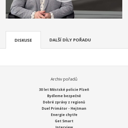
DALŠÍ DÍLY POŘADU
DISKUSE
Archiv pořadů
30 let Městské policie Plzeň
Bydleme bezpečně
Dobré zprávy z regionů
Duel Primátor - Hejtman
Energie chytře
Get Smart
Interview