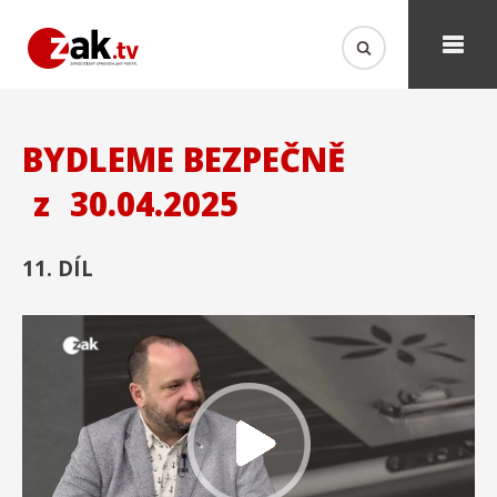
BYDLEME BEZPEČNĚ
z
30.04.2025
11. DÍL