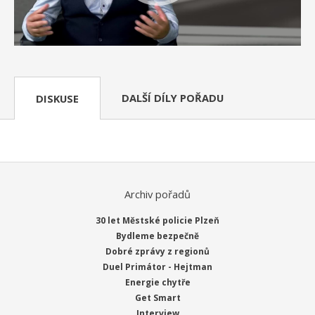
DALŠÍ DÍLY POŘADU
DISKUSE
Archiv pořadů
30 let Městské policie Plzeň
Bydleme bezpečně
Dobré zprávy z regionů
Duel Primátor - Hejtman
Energie chytře
Get Smart
Interview