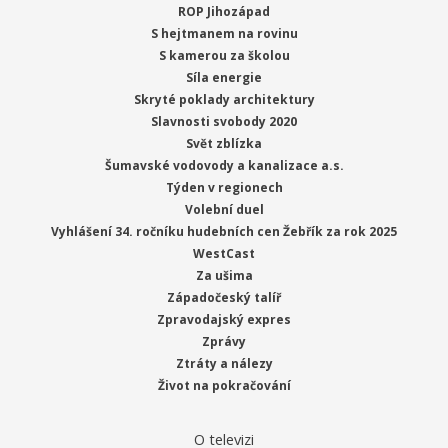
ROP Jihozápad
S hejtmanem na rovinu
S kamerou za školou
Síla energie
Skryté poklady architektury
Slavnosti svobody 2020
Svět zblízka
Šumavské vodovody a kanalizace a.s.
Týden v regionech
Volební duel
Vyhlášení 34. ročníku hudebních cen Žebřík za rok 2025
WestCast
Za ušima
Západočeský talíř
Zpravodajský expres
Zprávy
Ztráty a nálezy
Život na pokračování
O televizi