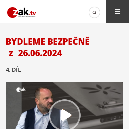
BYDLEME BEZPEČNĚ
z
26.06.2024
4. DÍL