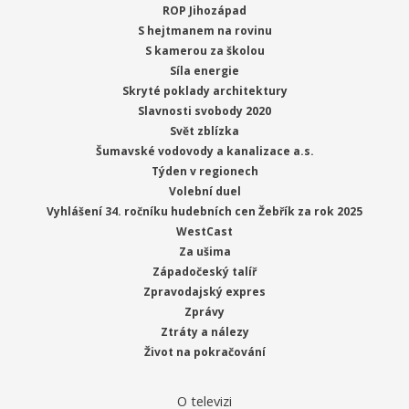
ROP Jihozápad
S hejtmanem na rovinu
S kamerou za školou
Síla energie
Skryté poklady architektury
Slavnosti svobody 2020
Svět zblízka
Šumavské vodovody a kanalizace a.s.
Týden v regionech
Volební duel
Vyhlášení 34. ročníku hudebních cen Žebřík za rok 2025
WestCast
Za ušima
Západočeský talíř
Zpravodajský expres
Zprávy
Ztráty a nálezy
Život na pokračování
O televizi