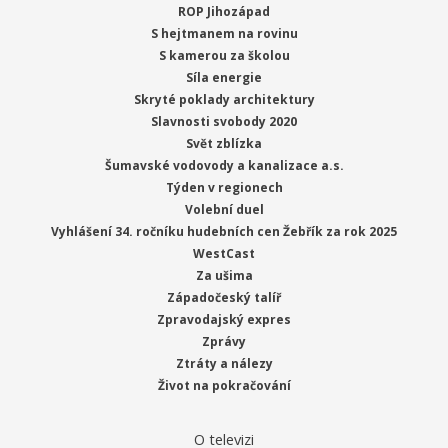
ROP Jihozápad
S hejtmanem na rovinu
S kamerou za školou
Síla energie
Skryté poklady architektury
Slavnosti svobody 2020
Svět zblízka
Šumavské vodovody a kanalizace a.s.
Týden v regionech
Volební duel
Vyhlášení 34. ročníku hudebních cen Žebřík za rok 2025
WestCast
Za ušima
Západočeský talíř
Zpravodajský expres
Zprávy
Ztráty a nálezy
Život na pokračování
O televizi