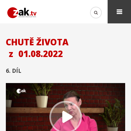
CHUTĚ ŽIVOTA
z
01.08.2022
6. DÍL