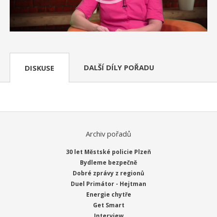
DALŠÍ DÍLY POŘADU
DISKUSE
Archiv pořadů
30 let Městské policie Plzeň
Bydleme bezpečně
Dobré zprávy z regionů
Duel Primátor - Hejtman
Energie chytře
Get Smart
Interview