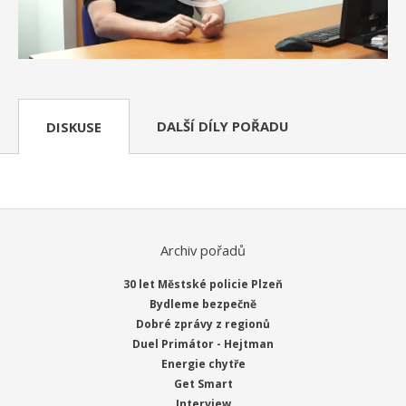
DALŠÍ DÍLY POŘADU
DISKUSE
Archiv pořadů
30 let Městské policie Plzeň
Bydleme bezpečně
Dobré zprávy z regionů
Duel Primátor - Hejtman
Energie chytře
Get Smart
Interview