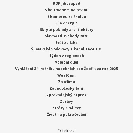
ROP Jihozápad
S hejtmanem na rovinu
S kamerou za školou
Síla energie
Skryté poklady architektury
Slavnosti svobody 2020
Svět zblízka
Šumavské vodovody a kanalizace a.s.
Týden v regionech
Volební duel
Vyhlášení 34. ročníku hudebních cen Žebřík za rok 2025
WestCast
Za ušima
Západočeský talíř
Zpravodajský expres
Zprávy
Ztráty a nálezy
Život na pokračování
O televizi