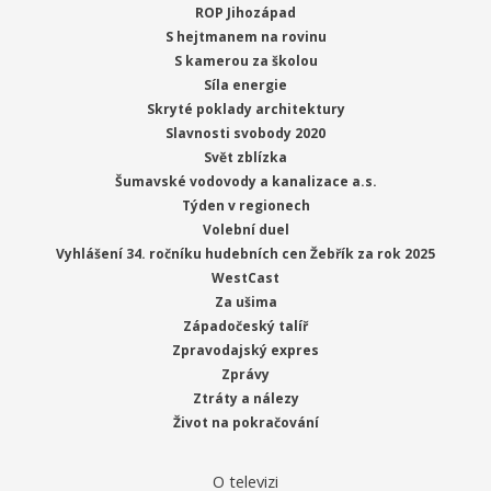
ROP Jihozápad
S hejtmanem na rovinu
S kamerou za školou
Síla energie
Skryté poklady architektury
Slavnosti svobody 2020
Svět zblízka
Šumavské vodovody a kanalizace a.s.
Týden v regionech
Volební duel
Vyhlášení 34. ročníku hudebních cen Žebřík za rok 2025
WestCast
Za ušima
Západočeský talíř
Zpravodajský expres
Zprávy
Ztráty a nálezy
Život na pokračování
O televizi