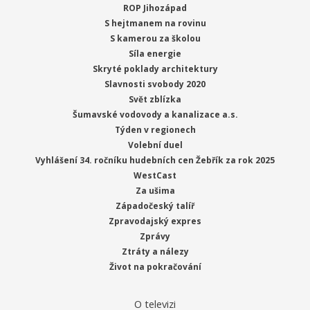
ROP Jihozápad
S hejtmanem na rovinu
S kamerou za školou
Síla energie
Skryté poklady architektury
Slavnosti svobody 2020
Svět zblízka
Šumavské vodovody a kanalizace a.s.
Týden v regionech
Volební duel
Vyhlášení 34. ročníku hudebních cen Žebřík za rok 2025
WestCast
Za ušima
Západočeský talíř
Zpravodajský expres
Zprávy
Ztráty a nálezy
Život na pokračování
O televizi