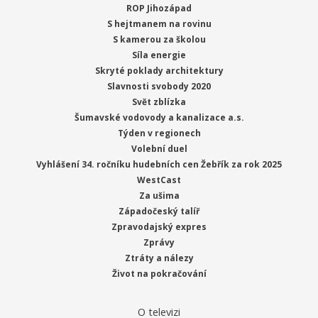
ROP Jihozápad
S hejtmanem na rovinu
S kamerou za školou
Síla energie
Skryté poklady architektury
Slavnosti svobody 2020
Svět zblízka
Šumavské vodovody a kanalizace a.s.
Týden v regionech
Volební duel
Vyhlášení 34. ročníku hudebních cen Žebřík za rok 2025
WestCast
Za ušima
Západočeský talíř
Zpravodajský expres
Zprávy
Ztráty a nálezy
Život na pokračování
O televizi