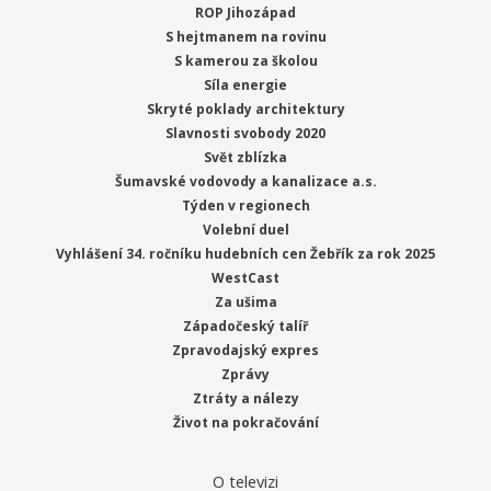
ROP Jihozápad
S hejtmanem na rovinu
S kamerou za školou
Síla energie
Skryté poklady architektury
Slavnosti svobody 2020
Svět zblízka
Šumavské vodovody a kanalizace a.s.
Týden v regionech
Volební duel
Vyhlášení 34. ročníku hudebních cen Žebřík za rok 2025
WestCast
Za ušima
Západočeský talíř
Zpravodajský expres
Zprávy
Ztráty a nálezy
Život na pokračování
O televizi