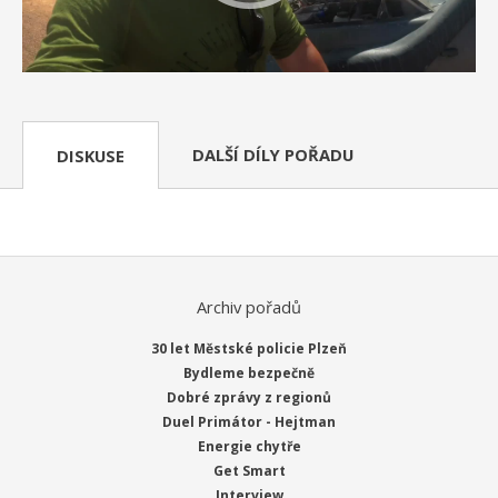
DALŠÍ DÍLY POŘADU
DISKUSE
Archiv pořadů
30 let Městské policie Plzeň
Bydleme bezpečně
Dobré zprávy z regionů
Duel Primátor - Hejtman
Energie chytře
Get Smart
Interview