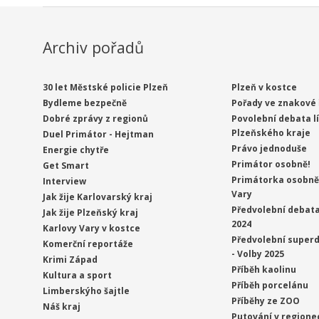
Archiv pořadů
30 let Městské policie Plzeň
Plzeň v kostce
Bydleme bezpečně
Pořady ve znakové 
Dobré zprávy z regionů
Povolební debata l
Plzeňského kraje
Duel Primátor - Hejtman
Právo jednoduše
Energie chytře
Primátor osobně!
Get Smart
Primátorka osobně 
Interview
Vary
Jak žije Karlovarský kraj
Předvolební debata
Jak žije Plzeňský kraj
2024
Karlovy Vary v kostce
Předvolební superd
Komerční reportáže
- Volby 2025
Krimi Západ
Příběh kaolinu
Kultura a sport
Příběh porcelánu
Limberskýho šajtle
Příběhy ze ZOO
Náš kraj
Putování v regione