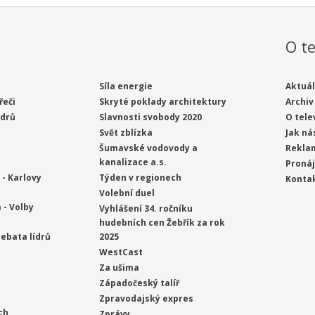
O te
Síla energie
Aktuál
řeči
Skryté poklady architektury
Archiv
ídrů
Slavnosti svobody 2020
O tele
Svět zblízka
Jak ná
Šumavské vodovody a
Rekla
kanalizace a.s.
Proná
- Karlovy
Týden v regionech
Konta
Volební duel
 - Volby
Vyhlášení 34. ročníku
hudebních cen Žebřík za rok
ebata lídrů
2025
WestCast
Za ušima
Západočeský talíř
Zpravodajský expres
ch
Zprávy