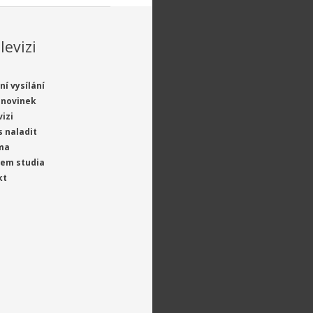
levizi
ní vysílání
 novinek
vizi
s naladit
ma
jem studia
kt