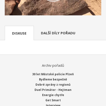
DALŠÍ DÍLY POŘADU
DISKUSE
Archiv pořadů
30 let Městské policie Plzeň
Bydleme bezpečně
Dobré zprávy z regionů
Duel Primátor - Hejtman
Energie chytře
Get Smart
Interview