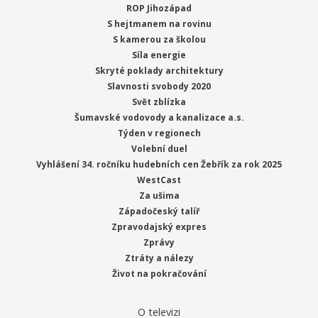
ROP Jihozápad
S hejtmanem na rovinu
S kamerou za školou
Síla energie
Skryté poklady architektury
Slavnosti svobody 2020
Svět zblízka
Šumavské vodovody a kanalizace a.s.
Týden v regionech
Volební duel
Vyhlášení 34. ročníku hudebních cen Žebřík za rok 2025
WestCast
Za ušima
Západočeský talíř
Zpravodajský expres
Zprávy
Ztráty a nálezy
Život na pokračování
O televizi