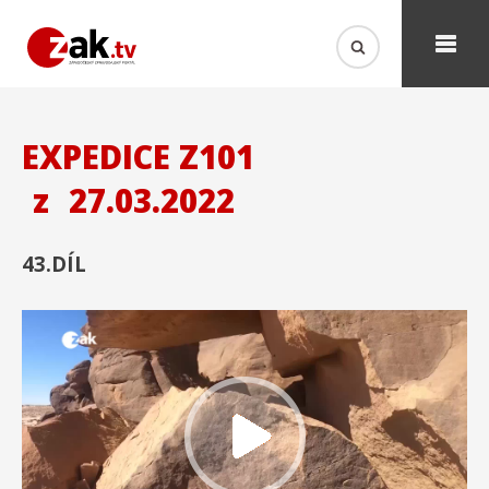
EXPEDICE Z101
z
27.03.2022
43.DÍL