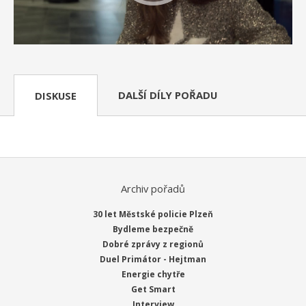
DALŠÍ DÍLY POŘADU
DISKUSE
Archiv pořadů
30 let Městské policie Plzeň
Bydleme bezpečně
Dobré zprávy z regionů
Duel Primátor - Hejtman
Energie chytře
Get Smart
Interview