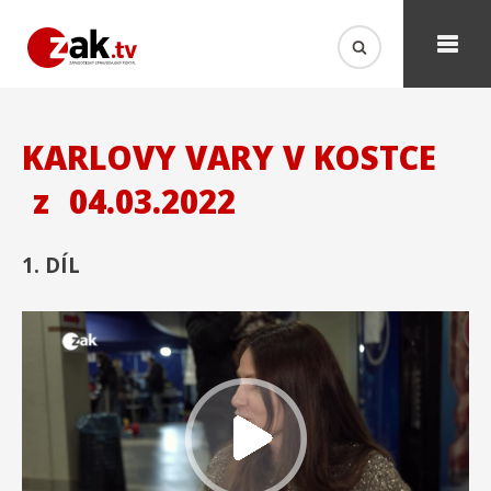
KARLOVY VARY V KOSTCE
z
04.03.2022
1. DÍL