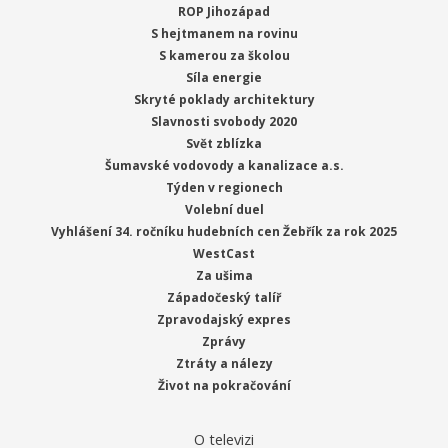
ROP Jihozápad
S hejtmanem na rovinu
S kamerou za školou
Síla energie
Skryté poklady architektury
Slavnosti svobody 2020
Svět zblízka
Šumavské vodovody a kanalizace a.s.
Týden v regionech
Volební duel
Vyhlášení 34. ročníku hudebních cen Žebřík za rok 2025
WestCast
Za ušima
Západočeský talíř
Zpravodajský expres
Zprávy
Ztráty a nálezy
Život na pokračování
O televizi