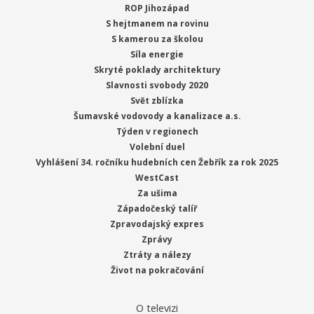
ROP Jihozápad
S hejtmanem na rovinu
S kamerou za školou
Síla energie
Skryté poklady architektury
Slavnosti svobody 2020
Svět zblízka
Šumavské vodovody a kanalizace a.s.
Týden v regionech
Volební duel
Vyhlášení 34. ročníku hudebních cen Žebřík za rok 2025
WestCast
Za ušima
Západočeský talíř
Zpravodajský expres
Zprávy
Ztráty a nálezy
Život na pokračování
O televizi