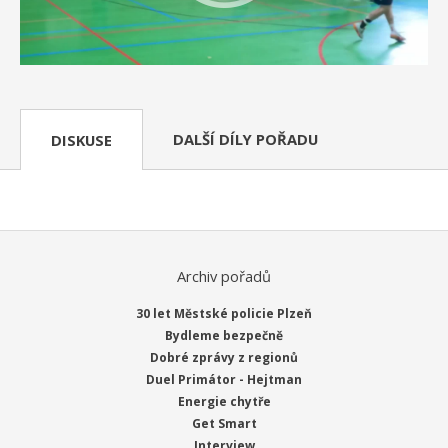
DALŠÍ DÍLY POŘADU
DISKUSE
Archiv pořadů
30 let Městské policie Plzeň
Bydleme bezpečně
Dobré zprávy z regionů
Duel Primátor - Hejtman
Energie chytře
Get Smart
Interview