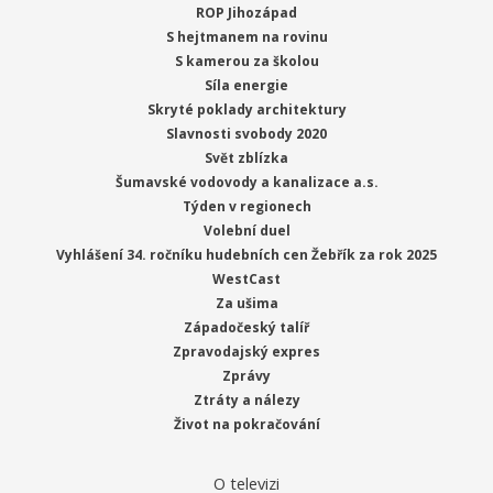
ROP Jihozápad
S hejtmanem na rovinu
S kamerou za školou
Síla energie
Skryté poklady architektury
Slavnosti svobody 2020
Svět zblízka
Šumavské vodovody a kanalizace a.s.
Týden v regionech
Volební duel
Vyhlášení 34. ročníku hudebních cen Žebřík za rok 2025
WestCast
Za ušima
Západočeský talíř
Zpravodajský expres
Zprávy
Ztráty a nálezy
Život na pokračování
O televizi