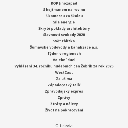
ROP Jihozápad
S hejtmanem na rovinu
S kamerou za školou
Síla energie
Skryté poklady architektury
Slavnosti svobody 2020
Svět zblízka
Šumavské vodovody a kanalizace a.s.
Týden v regionech
Volební duel
Vyhlášení 34. ročníku hudebních cen Žebřík za rok 2025
WestCast
Za ušima
Západočeský talíř
Zpravodajský expres
Zprávy
Ztráty a nálezy
Život na pokračování
O televizi