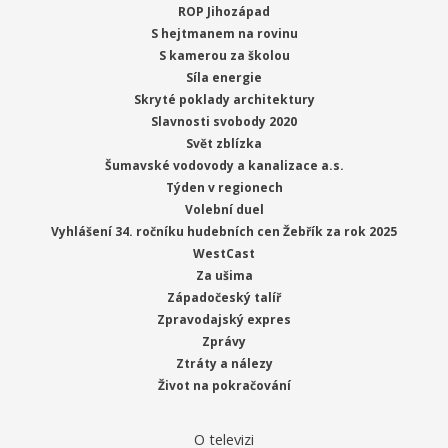
ROP Jihozápad
S hejtmanem na rovinu
S kamerou za školou
Síla energie
Skryté poklady architektury
Slavnosti svobody 2020
Svět zblízka
Šumavské vodovody a kanalizace a.s.
Týden v regionech
Volební duel
Vyhlášení 34. ročníku hudebních cen Žebřík za rok 2025
WestCast
Za ušima
Západočeský talíř
Zpravodajský expres
Zprávy
Ztráty a nálezy
Život na pokračování
O televizi