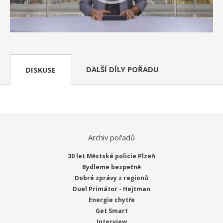
DALŠÍ DÍLY POŘADU
DISKUSE
Archiv pořadů
30 let Městské policie Plzeň
Bydleme bezpečně
Dobré zprávy z regionů
Duel Primátor - Hejtman
Energie chytře
Get Smart
Interview