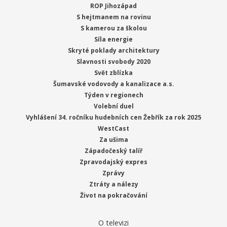
ROP Jihozápad
S hejtmanem na rovinu
S kamerou za školou
Síla energie
Skryté poklady architektury
Slavnosti svobody 2020
Svět zblízka
Šumavské vodovody a kanalizace a.s.
Týden v regionech
Volební duel
Vyhlášení 34. ročníku hudebních cen Žebřík za rok 2025
WestCast
Za ušima
Západočeský talíř
Zpravodajský expres
Zprávy
Ztráty a nálezy
Život na pokračování
O televizi