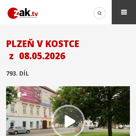
PLZEŇ V KOSTCE
z
08.05.2026
793. DÍL