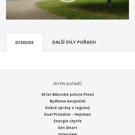
DALŠÍ DÍLY POŘADU
DISKUSE
Archiv pořadů
30 let Městské policie Plzeň
Bydleme bezpečně
Dobré zprávy z regionů
Duel Primátor - Hejtman
Energie chytře
Get Smart
Interview