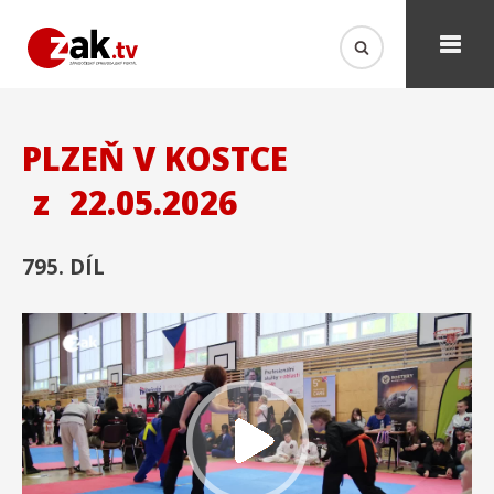
PLZEŇ V KOSTCE
z
22.05.2026
795. DÍL