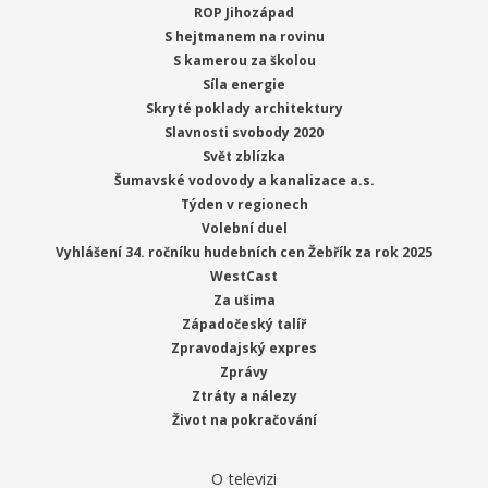
ROP Jihozápad
S hejtmanem na rovinu
S kamerou za školou
Síla energie
Skryté poklady architektury
Slavnosti svobody 2020
Svět zblízka
Šumavské vodovody a kanalizace a.s.
Týden v regionech
Volební duel
Vyhlášení 34. ročníku hudebních cen Žebřík za rok 2025
WestCast
Za ušima
Západočeský talíř
Zpravodajský expres
Zprávy
Ztráty a nálezy
Život na pokračování
O televizi