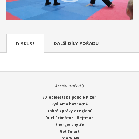
DALŠÍ DÍLY POŘADU
DISKUSE
Archiv pořadů
30 let Městské policie Plzeň
Bydleme bezpečně
Dobré zprávy z regionů
Duel Primátor - Hejtman
Energie chytře
Get Smart
Interview