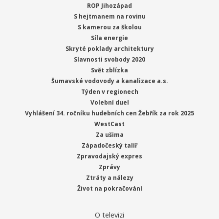
ROP Jihozápad
S hejtmanem na rovinu
S kamerou za školou
Síla energie
Skryté poklady architektury
Slavnosti svobody 2020
Svět zblízka
Šumavské vodovody a kanalizace a.s.
Týden v regionech
Volební duel
Vyhlášení 34. ročníku hudebních cen Žebřík za rok 2025
WestCast
Za ušima
Západočeský talíř
Zpravodajský expres
Zprávy
Ztráty a nálezy
Život na pokračování
O televizi