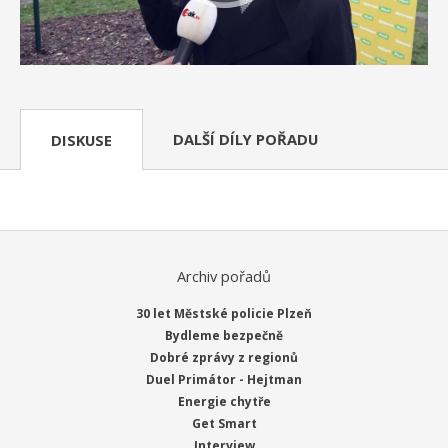
DALŠÍ DÍLY POŘADU
DISKUSE
Archiv pořadů
30 let Městské policie Plzeň
Bydleme bezpečně
Dobré zprávy z regionů
Duel Primátor - Hejtman
Energie chytře
Get Smart
Interview