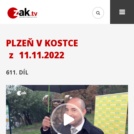
PLZEŇ V KOSTCE
z
11.11.2022
611. DÍL