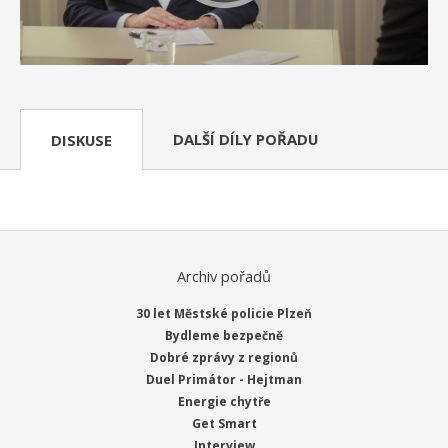
DALŠÍ DÍLY POŘADU
DISKUSE
Archiv pořadů
30 let Městské policie Plzeň
Bydleme bezpečně
Dobré zprávy z regionů
Duel Primátor - Hejtman
Energie chytře
Get Smart
Interview