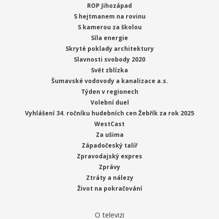
ROP Jihozápad
S hejtmanem na rovinu
S kamerou za školou
Síla energie
Skryté poklady architektury
Slavnosti svobody 2020
Svět zblízka
Šumavské vodovody a kanalizace a.s.
Týden v regionech
Volební duel
Vyhlášení 34. ročníku hudebních cen Žebřík za rok 2025
WestCast
Za ušima
Západočeský talíř
Zpravodajský expres
Zprávy
Ztráty a nálezy
Život na pokračování
O televizi