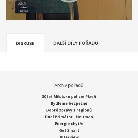
DALŠÍ DÍLY POŘADU
DISKUSE
Archiv pořadů
30 let Městské policie Plzeň
Bydleme bezpečně
Dobré zprávy z regionů
Duel Primátor - Hejtman
Energie chytře
Get Smart
Interview