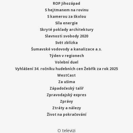
ROP Jihozápad
S hejtmanem na rovinu
S kamerou za školou
Síla energie
Skryté poklady architektury
Slavnosti svobody 2020
Svět zblízka
Šumavské vodovody a kanalizace a.s.
Týden v regionech
Volební duel
Vyhlášení 34. ročníku hudebních cen Žebřík za rok 2025
WestCast
Za ušima
Západočeský talíř
Zpravodajský expres
Zprávy
Ztráty a nálezy
Život na pokračování
O televizi