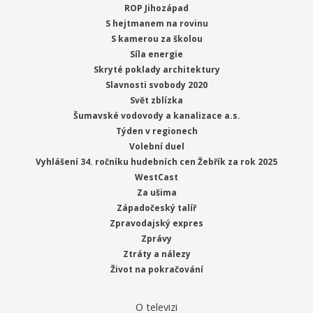
ROP Jihozápad
S hejtmanem na rovinu
S kamerou za školou
Síla energie
Skryté poklady architektury
Slavnosti svobody 2020
Svět zblízka
Šumavské vodovody a kanalizace a.s.
Týden v regionech
Volební duel
Vyhlášení 34. ročníku hudebních cen Žebřík za rok 2025
WestCast
Za ušima
Západočeský talíř
Zpravodajský expres
Zprávy
Ztráty a nálezy
Život na pokračování
O televizi