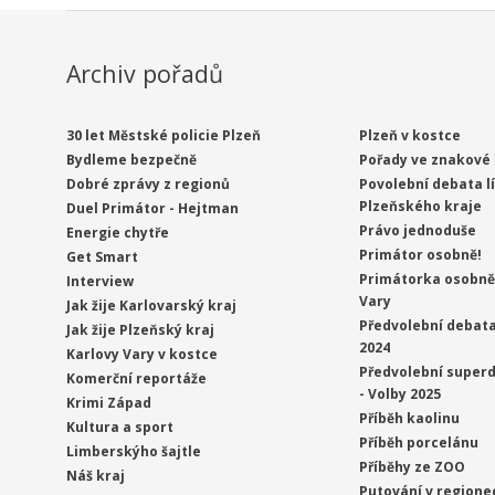
Archiv pořadů
30 let Městské policie Plzeň
Plzeň v kostce
Bydleme bezpečně
Pořady ve znakové 
Dobré zprávy z regionů
Povolební debata l
Plzeňského kraje
Duel Primátor - Hejtman
Právo jednoduše
Energie chytře
Primátor osobně!
Get Smart
Primátorka osobně 
Interview
Vary
Jak žije Karlovarský kraj
Předvolební debata
Jak žije Plzeňský kraj
2024
Karlovy Vary v kostce
Předvolební superd
Komerční reportáže
- Volby 2025
Krimi Západ
Příběh kaolinu
Kultura a sport
Příběh porcelánu
Limberskýho šajtle
Příběhy ze ZOO
Náš kraj
Putování v regione