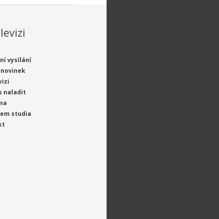
levizi
ní vysílání
 novinek
vizi
s naladit
ma
jem studia
kt