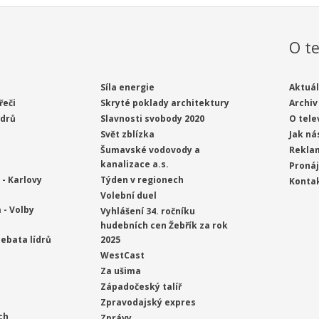
O te
Síla energie
Aktuál
řeči
Skryté poklady architektury
Archiv
ídrů
Slavnosti svobody 2020
O tele
Svět zblízka
Jak ná
Šumavské vodovody a
Rekla
kanalizace a.s.
Proná
- Karlovy
Týden v regionech
Konta
Volební duel
 - Volby
Vyhlášení 34. ročníku
hudebních cen Žebřík za rok
ebata lídrů
2025
WestCast
Za ušima
Západočeský talíř
Zpravodajský expres
ch
Zprávy