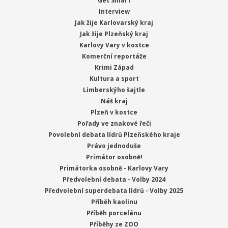
Get Smart
Interview
Jak žije Karlovarský kraj
Jak žije Plzeňský kraj
Karlovy Vary v kostce
Komerční reportáže
Krimi Západ
Kultura a sport
Limberskýho šajtle
Náš kraj
Plzeň v kostce
Pořady ve znakové řeči
Povolební debata lídrů Plzeňského kraje
Právo jednoduše
Primátor osobně!
Primátorka osobně - Karlovy Vary
Předvolební debata - Volby 2024
Předvolební superdebata lídrů - Volby 2025
Příběh kaolinu
Příběh porcelánu
Příběhy ze ZOO