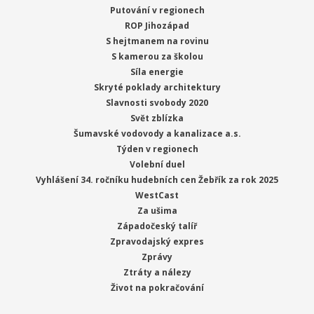
Putování v regionech
ROP Jihozápad
S hejtmanem na rovinu
S kamerou za školou
Síla energie
Skryté poklady architektury
Slavnosti svobody 2020
Svět zblízka
Šumavské vodovody a kanalizace a.s.
Týden v regionech
Volební duel
Vyhlášení 34. ročníku hudebních cen Žebřík za rok 2025
WestCast
Za ušima
Západočeský talíř
Zpravodajský expres
Zprávy
Ztráty a nálezy
Život na pokračování