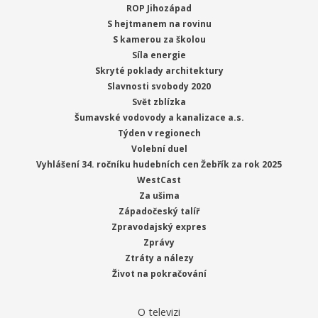
ROP Jihozápad
S hejtmanem na rovinu
S kamerou za školou
Síla energie
Skryté poklady architektury
Slavnosti svobody 2020
Svět zblízka
Šumavské vodovody a kanalizace a.s.
Týden v regionech
Volební duel
Vyhlášení 34. ročníku hudebních cen Žebřík za rok 2025
WestCast
Za ušima
Západočeský talíř
Zpravodajský expres
Zprávy
Ztráty a nálezy
Život na pokračování
O televizi