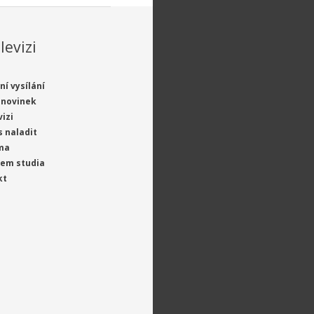
levizi
ní vysílání
 novinek
vizi
s naladit
ma
jem studia
kt