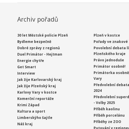
Archiv pořadů
30 let Městské policie Plzeň
Plzeň v kostce
Bydleme bezpečně
Pořady ve znakové 
Dobré zprávy z regionů
Povolební debata l
Plzeňského kraje
Duel Primátor - Hejtman
Právo jednoduše
Energie chytře
Primátor osobně!
Get Smart
Primátorka osobně 
Interview
Vary
Jak žije Karlovarský kraj
Předvolební debata
Jak žije Plzeňský kraj
2024
Karlovy Vary v kostce
Předvolební superd
Komerční reportáže
- Volby 2025
Krimi Západ
Příběh kaolinu
Kultura a sport
Příběh porcelánu
Limberskýho šajtle
Příběhy ze ZOO
Náš kraj
Putování v regione