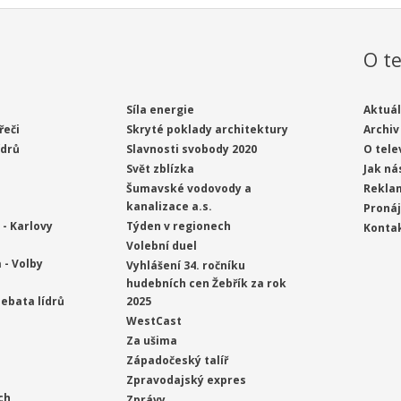
O te
Síla energie
Aktuál
řeči
Skryté poklady architektury
Archiv
ídrů
Slavnosti svobody 2020
O tele
Svět zblízka
Jak ná
Šumavské vodovody a
Rekla
kanalizace a.s.
Proná
- Karlovy
Týden v regionech
Konta
Volební duel
 - Volby
Vyhlášení 34. ročníku
hudebních cen Žebřík za rok
ebata lídrů
2025
WestCast
Za ušima
Západočeský talíř
Zpravodajský expres
ch
Zprávy