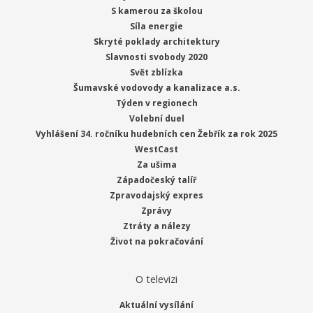
S kamerou za školou
Síla energie
Skryté poklady architektury
Slavnosti svobody 2020
Svět zblízka
Šumavské vodovody a kanalizace a.s.
Týden v regionech
Volební duel
Vyhlášení 34. ročníku hudebních cen Žebřík za rok 2025
WestCast
Za ušima
Západočeský talíř
Zpravodajský expres
Zprávy
Ztráty a nálezy
Život na pokračování
O televizi
Aktuální vysílání