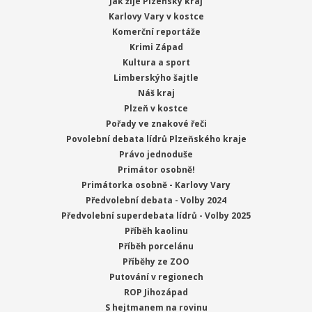
Jak žije Plzeňský kraj
Karlovy Vary v kostce
Komerční reportáže
Krimi Západ
Kultura a sport
Limberskýho šajtle
Náš kraj
Plzeň v kostce
Pořady ve znakové řeči
Povolební debata lídrů Plzeňského kraje
Právo jednoduše
Primátor osobně!
Primátorka osobně - Karlovy Vary
Předvolební debata - Volby 2024
Předvolební superdebata lídrů - Volby 2025
Příběh kaolinu
Příběh porcelánu
Příběhy ze ZOO
Putování v regionech
ROP Jihozápad
S hejtmanem na rovinu